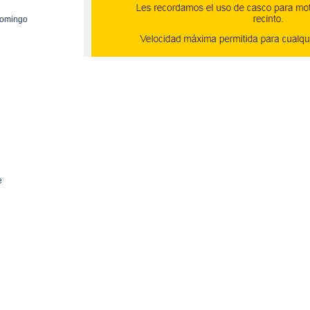
 domingo
e