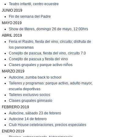
T
eatro infantil, centro ecuestre
JUNIO 2019
Fin de semana del Padre
MAYO 2019
Show de títeres, domingo 26 de mayo, 12:00hrs
ABRIL 2019
Feria el Rastro, fiesta del vino, circuito; disfruta de
los panoramas
C
onejito de pascua, fiesta del vino, circuito 7.0
C
onejito de pascua y fiesta del vino
C
lases grupales y parque activo niños
MARZO 2019
A
utocine, zumba back to school
Talleres y programas: parque activo, adulto mayor,
escuela deportivas
Talleres exclusivo socios
C
lases grupales gimnasio
FEBRERO 2019
A
utocine, sábado 23 de febrero
A
utocine 14 de febrero
Club House celebraciones, precios especiales
ENERO 2019