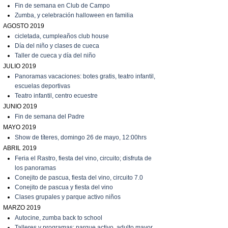
Fin de semana en Club de Campo
Zumba, y celebración halloween en familia
AGOSTO 2019
cicletada, cumpleaños club house
Día del niño y clases de cueca
T
aller de cueca y día del niño
JULIO 2019
P
anoramas vacaciones: botes gratis, teatro infantil,
escuelas deportivas
T
eatro infantil, centro ecuestre
JUNIO 2019
Fin de semana del Padre
MAYO 2019
Show de títeres, domingo 26 de mayo, 12:00hrs
ABRIL 2019
Feria el Rastro, fiesta del vino, circuito; disfruta de
los panoramas
C
onejito de pascua, fiesta del vino, circuito 7.0
C
onejito de pascua y fiesta del vino
C
lases grupales y parque activo niños
MARZO 2019
A
utocine, zumba back to school
Talleres y programas: parque activo, adulto mayor,