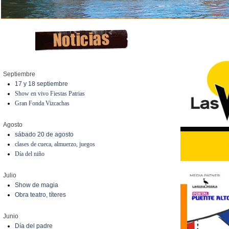
Septiembre
17 y 18 septiembre
Show en vivo Fiestas Patrias
Gran Fonda Vizcachas
Agosto
sábado 20 de agosto
clases de cueca, almuerzo, juegos
Día del niño
Julio
Show de magia
Obra teatro, títeres
Junio
Día del padre