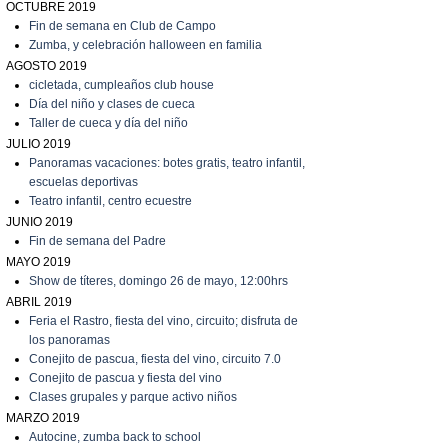
OCTUBRE 2019
Fin de semana en Club de Campo
Zumba, y celebración halloween en familia
AGOSTO 2019
cicletada, cumpleaños club house
Día del niño y clases de cueca
T
aller de cueca y día del niño
JULIO 2019
P
anoramas vacaciones: botes gratis, teatro infantil,
escuelas deportivas
T
eatro infantil, centro ecuestre
JUNIO 2019
Fin de semana del Padre
MAYO 2019
Show de títeres, domingo 26 de mayo, 12:00hrs
ABRIL 2019
Feria el Rastro, fiesta del vino, circuito; disfruta de
los panoramas
C
onejito de pascua, fiesta del vino, circuito 7.0
C
onejito de pascua y fiesta del vino
C
lases grupales y parque activo niños
MARZO 2019
A
utocine, zumba back to school