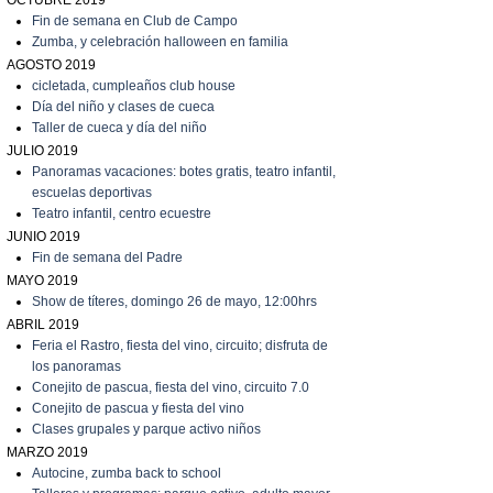
OCTUBRE 2019
Fin de semana en Club de Campo
Zumba, y celebración halloween en familia
AGOSTO 2019
cicletada, cumpleaños club house
Día del niño y clases de cueca
T
aller de cueca y día del niño
JULIO 2019
P
anoramas vacaciones: botes gratis, teatro infantil,
escuelas deportivas
T
eatro infantil, centro ecuestre
JUNIO 2019
Fin de semana del Padre
MAYO 2019
Show de títeres, domingo 26 de mayo, 12:00hrs
ABRIL 2019
Feria el Rastro, fiesta del vino, circuito; disfruta de
los panoramas
C
onejito de pascua, fiesta del vino, circuito 7.0
C
onejito de pascua y fiesta del vino
C
lases grupales y parque activo niños
MARZO 2019
A
utocine, zumba back to school