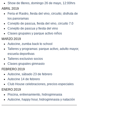
Show de títeres, domingo 26 de mayo, 12:00hrs
ABRIL 2019
Feria el Rastro, fiesta del vino, circuito; disfruta de
los panoramas
C
onejito de pascua, fiesta del vino, circuito 7.0
C
onejito de pascua y fiesta del vino
C
lases grupales y parque activo niños
MARZO 2019
A
utocine, zumba back to school
Talleres y programas: parque activo, adulto mayor,
escuela deportivas
Talleres exclusivo socios
C
lases grupales gimnasio
FEBRERO 2019
A
utocine, sábado 23 de febrero
A
utocine 14 de febrero
Club House celebraciones, precios especiales
ENERO 2019
Piscina, entrenamiento, hidrogimnasia
Autocine, happy hour, hidrogimnasia y natación
------------------------------------------------------------------------