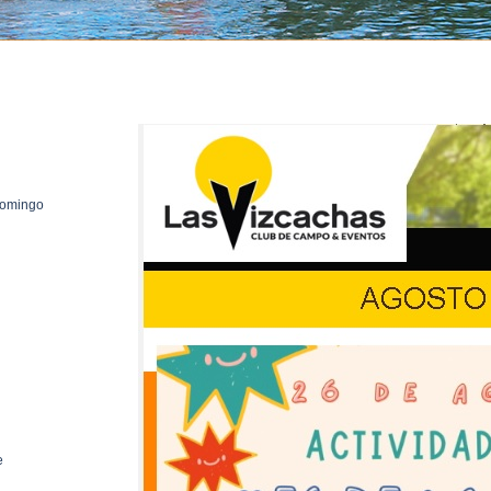
 domingo
e