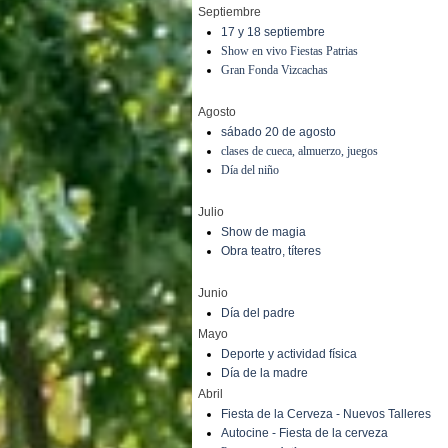
Septiembre
17 y 18 septiembre
Show en vivo Fiestas Patrias
Gran Fonda Vizcachas
Agosto
sábado 20 de agosto
clases de cueca, almuerzo, juegos
Día del niño
Julio
Show de magia
Obra teatro, títeres
Junio
Día del padre
Mayo
Deporte y actividad física
Día de la madre
Abril
Fiesta de la Cerveza - Nuevos Talleres
Autocine - Fiesta de la cerveza