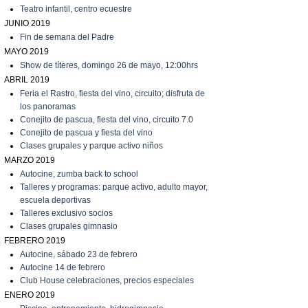
T
eatro infantil, centro ecuestre
JUNIO 2019
Fin de semana del Padre
MAYO 2019
Show de títeres, domingo 26 de mayo, 12:00hrs
ABRIL 2019
Feria el Rastro, fiesta del vino, circuito; disfruta de
los panoramas
C
onejito de pascua, fiesta del vino, circuito 7.0
C
onejito de pascua y fiesta del vino
C
lases grupales y parque activo niños
MARZO 2019
A
utocine, zumba back to school
Talleres y programas: parque activo, adulto mayor,
escuela deportivas
Talleres exclusivo socios
C
lases grupales gimnasio
FEBRERO 2019
A
utocine, sábado 23 de febrero
A
utocine 14 de febrero
Club House celebraciones, precios especiales
ENERO 2019