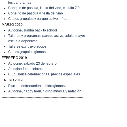
los panoramas
C
onejito de pascua, fiesta del vino, circuito 7.0
C
onejito de pascua y fiesta del vino
C
lases grupales y parque activo niños
MARZO 2019
A
utocine, zumba back to school
Talleres y programas: parque activo, adulto mayor,
escuela deportivas
Talleres exclusivo socios
C
lases grupales gimnasio
FEBRERO 2019
A
utocine, sábado 23 de febrero
A
utocine 14 de febrero
Club House celebraciones, precios especiales
ENERO 2019
Piscina, entrenamiento, hidrogimnasia
Autocine, happy hour, hidrogimnasia y natación
------------------------------------------------------------------------