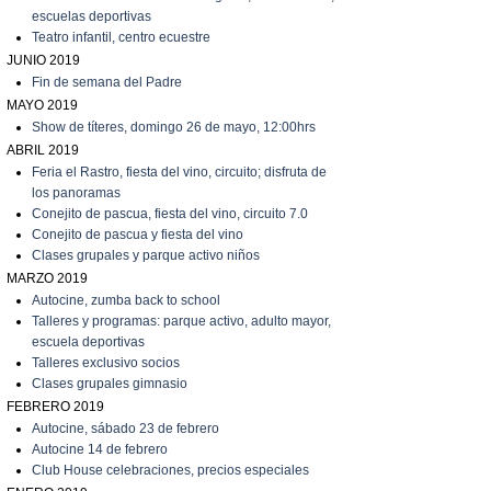
escuelas deportivas
T
eatro infantil, centro ecuestre
JUNIO 2019
Fin de semana del Padre
MAYO 2019
Show de títeres, domingo 26 de mayo, 12:00hrs
ABRIL 2019
Feria el Rastro, fiesta del vino, circuito; disfruta de
los panoramas
C
onejito de pascua, fiesta del vino, circuito 7.0
C
onejito de pascua y fiesta del vino
C
lases grupales y parque activo niños
MARZO 2019
A
utocine, zumba back to school
Talleres y programas: parque activo, adulto mayor,
escuela deportivas
Talleres exclusivo socios
C
lases grupales gimnasio
FEBRERO 2019
A
utocine, sábado 23 de febrero
A
utocine 14 de febrero
Club House celebraciones, precios especiales