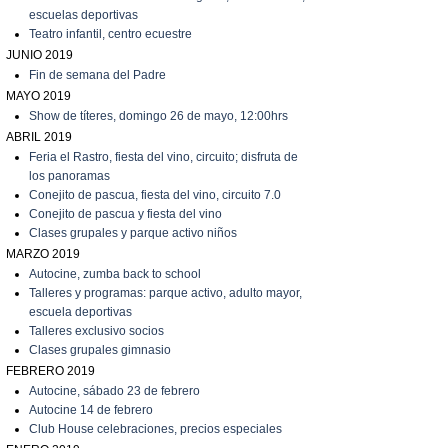
escuelas deportivas
T
eatro infantil, centro ecuestre
JUNIO 2019
Fin de semana del Padre
MAYO 2019
Show de títeres, domingo 26 de mayo, 12:00hrs
ABRIL 2019
Feria el Rastro, fiesta del vino, circuito; disfruta de
los panoramas
C
onejito de pascua, fiesta del vino, circuito 7.0
C
onejito de pascua y fiesta del vino
C
lases grupales y parque activo niños
MARZO 2019
A
utocine, zumba back to school
Talleres y programas: parque activo, adulto mayor,
escuela deportivas
Talleres exclusivo socios
C
lases grupales gimnasio
FEBRERO 2019
A
utocine, sábado 23 de febrero
A
utocine 14 de febrero
Club House celebraciones, precios especiales