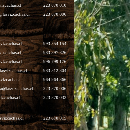
vizcachas.cl
223 870 010
@lasvizcachas.cl
223 870 006
vizcachas.cl
993 354 154
vizcachas.cl
983 397 826
vizcachas.cl
996 799 176
asvizcachas.cl
983 312 804
vizcachas.cl
964 964 366
a@lasvizcachas.cl
223 870 006
izcachas.cl
223 870 032
svizcachas.cl
223 870 015