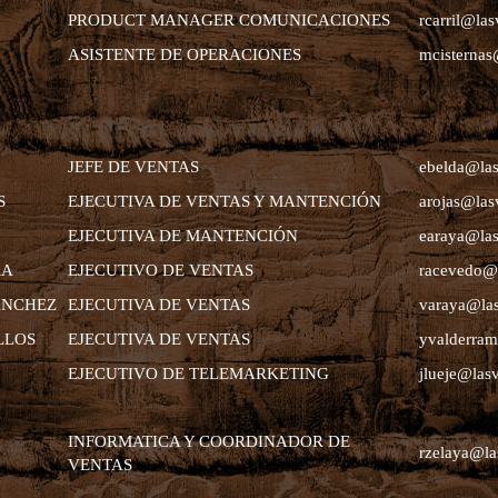
PRODUCT MANAGER COMUNICACIONES
rcarril@las
ASISTENTE DE OPERACIONES
mcisternas
JEFE DE VENTAS
ebelda@las
S
EJECUTIVA DE VENTAS Y MANTENCIÓN
arojas@las
EJECUTIVA DE MANTENCIÓN
earaya@las
RA
EJECUTIVO DE VENTAS
racevedo@l
ÁNCHEZ
EJECUTIVA DE VENTAS
varaya@las
LLOS
EJECUTIVA DE VENTAS
yvalderram
EJECUTIVO DE TELEMARKETING
jlueje@lasv
INFORMATICA Y COORDINADOR DE
rzelaya@la
VENTAS