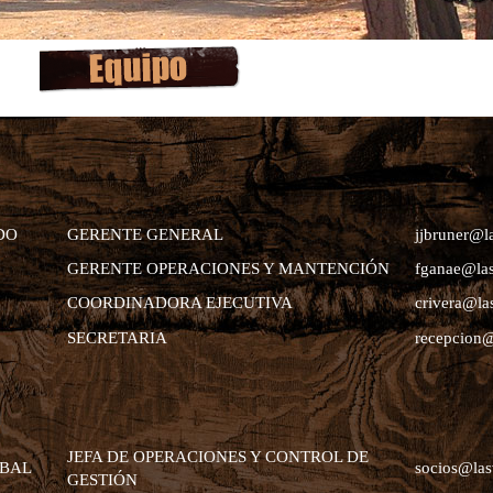
DO
GERENTE GENERAL
jjbruner@la
GERENTE OPERACIONES Y MANTENCIÓN
fganae@las
COORDINADORA EJECUTIVA
crivera@la
SECRETARIA
recepcion@
JEFA DE OPERACIONES Y CONTROL DE
ABAL
socios@las
GESTIÓN