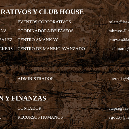
RATIVOS Y CLUB HOUSE
EVENTOS CORPORATIVOS
rolate@lasv
ANA
COODINADORA DE PASEOS
mbravo
@la
ZALEZ
CENTRO AMANKAY
jcuevas
@la
CKERS
CENTRO DE MANEJO AVANZADO
aschmauk@
A
ADMINISTRADOR
aheredia
@l
 Y FINANZAS
CONTADOR
atapia@las
A
RECURSOS HUMANOS
vgodoy
@la